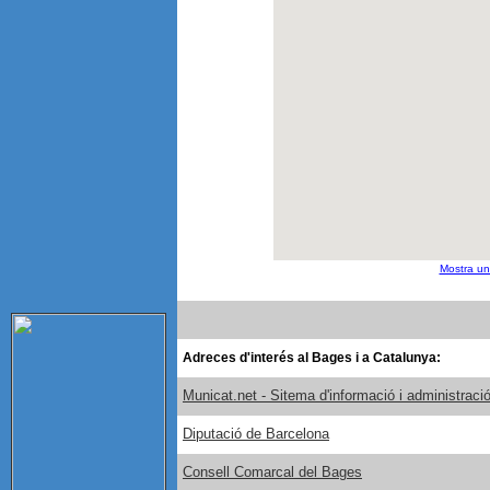
Mostra u
Adreces d'interés al Bages i a Catalunya:
Municat.net - Sitema d'informació i administraci
Diputació de Barcelona
Consell Comarcal del Bages