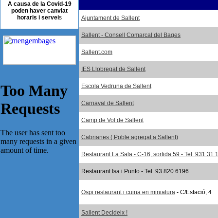
A causa de la Covid-19
poden haver canviat
horaris i servei
s
Ajuntament de Sallent
Sallent - Consell Comarcal del Bages
Sallent.com
IES Llobregat de Sallent
Escola Vedruna de Sallent
Carnaval de Sallent
Camp de Vol de Sallent
Cabrianes ( Poble agregat a Sallent)
Restaurant La Sala - C-16, sortida 59 - Tel. 931 31 
Restaurant Isa i Punto - Tel. 93 820 6196
Ospi restaurant i cuina en miniatura
- C/Estació, 4
Sallent Decideix !