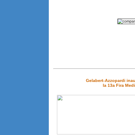
Gelabert-Azzopardi in
la 13a Fira Med