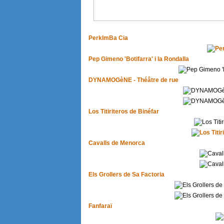
PerkImBa Cia
Pep Gimeno 'Botifarra' i la Rondalla
DYNAMOGèNE - Théâtre de rue
Los Titiriteros de Binéfar
Cavalls de Menorca
Els Grollers de Sa Factoria
Fanfaraï