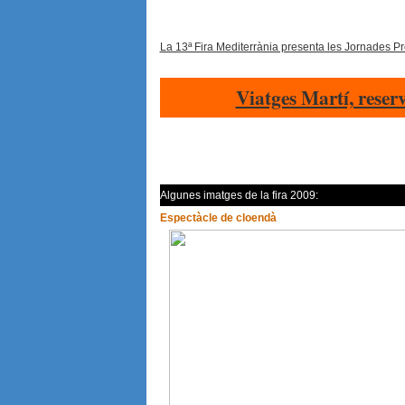
La 13ª Fira Mediterrània presenta les Jornades Pr
Viatges Martí, reser
Algunes imatges de la fira 2009:
Espectàcle de cloendà