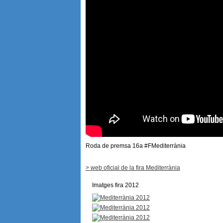
Roda de premsa 16a #FMediterrània
> web oficial de la fira Mediterrània
Imatges fira 2012