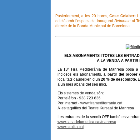
Posteriorment, a les 20 hores,
Cesc Gelabert
i
edició amb l’espectacle inaugural
Belmonte
al T
directe de la Banda Municipal de Barcelona.
ELS ABONAMENTS I TOTES LES ENTRAD
A LA VENDA A PARTIR
La 13ª Fira Mediterrània de Manresa posa a l
inclosos els abonaments,
a partir del proper 
localitats gaudeixen d’un
20 % de descompte
. 
a un mes abans del seu inici.
Els sistemes de venda són:
Per telèfon - 938 723 636
Per Internet -
www.firamediterrania.cat
A les taquilles del Teatre Kursaal de Manresa
Les entrades de la secció OFF també es vendran 
www.casadelamusica.cat/manresa
www.stroika.cat