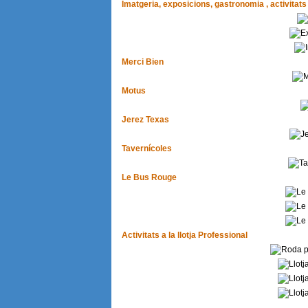
Imatgeria, exposicions, gastronomia , activitats .
Merci Bien
Motus
Jerez Texas
Tavernícoles
Le Bus Rouge
Activitats a la llotja Professional