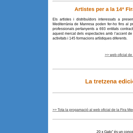
Artistes per a la 14ª F
Els artistes i distribuïdors interessats a pres
Mediterrània de Manresa poden fer-ho fins al 
professionals pertanyents a 693 entitats contrac
aquest mercat dels espectacles amb l’accent de 
activitats i 145 formacions artístiques diferents.
>> web oficial de
La tretzena edic
>> Tota la progamació al web oficial de la Fira Me
20 x Gato” és un conc