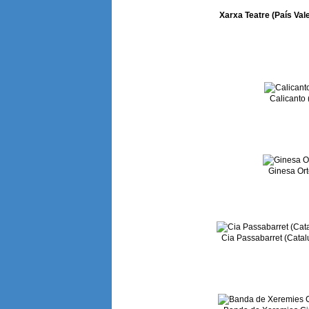
Xarxa Teatre (País Vale
Calicanto 
Ginesa Ort
Cia Passabarret (Catalu