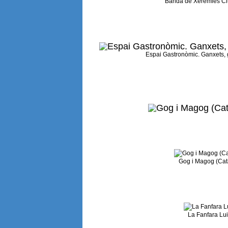
Banda de Xeremies Ciut
Espai Gastronòmic. Ganxets, 
Gog i Magog (Cat
La Fanfara Lu