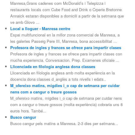
Manresa,Grans cadenes com McDonald’s i Telepizza i
restaurants locals com Cube Food and Drink o Crperie Bretonne
Annaick estaran disponibles a domicili a partir de la setmana que
ve amb Glovo ...
Local a lloguer - Manresa centre
Espai multifuncional en la millor zona comercial de Manresa, a
les galeries Passeig Pere III, Manresa, bona accessibilitat ...
Profesora de ingles y frances se ofrece para impartir clases
Profesora de ingles y frances se ofrece para impartir clases con
mucha experiencia. Conversacion. Prep. Examenes oficiale ...
Llicenciada en filologia anglesa dona classes
Llicenciada en filologia anglesa amb molta experiència en la
docencia dona classes d_anglès a tots nivells i edats..
M_ofereixo matins, migdies i_o cap de setmana per cuidar
nens com a cangur o treure gossos
M_ofereixo matins, migdies i_o cap de setmana per cuidar nens
com a cangur o treure gossos (molta experiència) cobraria uns 8
euros hora. També...
Busco cangur
Busco cangur pels matins a Manresa. 2-3 dies per setmana...