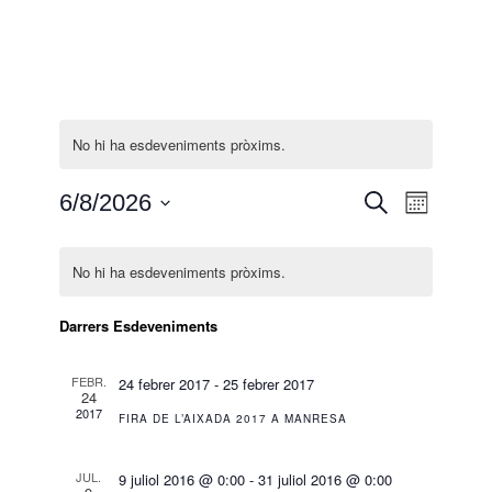
No hi ha esdeveniments pròxims.
Navegació
6/8/2026
Cerca
NAVEGACIÓ
Mes
visual
Selecciona
DE
i
Calendari
una
VISUALITZ
cerca
de
No hi ha esdeveniments pròxims.
data.
ESDEVENIM
d'Esdeveniments
Esdeveniments
Darrers Esdeveniments
FEBR.
24 febrer 2017
-
25 febrer 2017
24
2017
FIRA DE L’AIXADA 2017 A MANRESA
JUL.
9 juliol 2016 @ 0:00
-
31 juliol 2016 @ 0:00