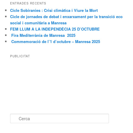
ENTRADES RECENTS
Cicle Sobiranies : Crisi climàtica i Viure la Mort
Cicle de jornades de debat i enxarxament per la transició eco
social i comunitària a Manresa
FEM LLUM A LA INDEPENDÈCIA 25 D’OCTUBRE
Fira Mediterrània de Manresa 2025
Commemoració de l’1 d’octubre – Manresa 2025
PUBLICITAT
C
e
r