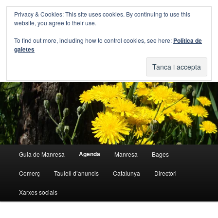
Aneu
Aneu
Privacy & Cookies: This site uses cookies. By continuing to use this
al
al
Cerca
website, you agree to their use.
contingut
contingut
principal
secundari
Blog Guia Manresa
To find out more, including how to control cookies, see here:
Política de
galetes
El blog de la Guia de Manresa
Menú
Agenda
Guia de Manresa
Manresa
Bages
principal
Comerç
Taulell d’anuncis
Catalunya
Directori
Xarxes socials