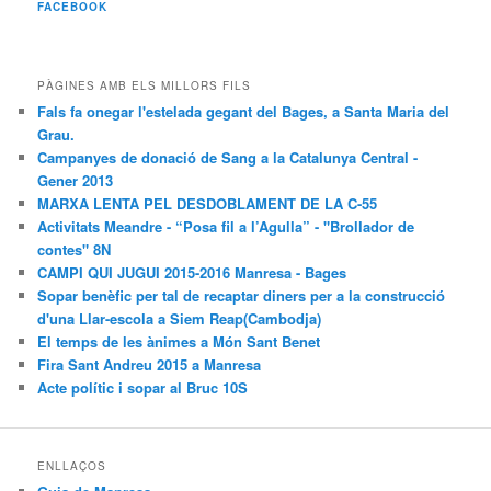
c
FACEBOOK
a
PÀGINES AMB ELS MILLORS FILS
Fals fa onegar l'estelada gegant del Bages, a Santa Maria del
Grau.
Campanyes de donació de Sang a la Catalunya Central -
Gener 2013
MARXA LENTA PEL DESDOBLAMENT DE LA C-55
Activitats Meandre - “Posa fil a l’Agulla” - "Brollador de
contes" 8N
CAMPI QUI JUGUI 2015-2016 Manresa - Bages
Sopar benèfic per tal de recaptar diners per a la construcció
d'una Llar-escola a Siem Reap(Cambodja)
El temps de les ànimes a Món Sant Benet
Fira Sant Andreu 2015 a Manresa
Acte polític i sopar al Bruc 10S
ENLLAÇOS