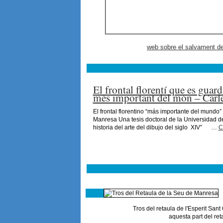
web sobre el salvament de
El frontal florentí que es guar
més important del món – Carle
El frontal florentino “más importante del mund
Manresa Una tesis doctoral de la Universidad de
historia del arte del dibujo del siglo XIV” …
C
Tros del retaula de l'Esperit San
aquesta part del ret