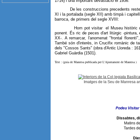
1714) i una important devastació el 1936.
De les construccions precedents resten ves
XI i la portalada (segle XII) amb timpà i capitel
barroca, de primers del segle XVIII:
Hom pot visitar el Museu històric de la
ponent. És ric de peces d'art litúrgic -pintura,
XX-. A remarcar, l'anomenat "frontal florentí
També són d'interès, in Crucifix romànic de tall
dels "Cossos Sants" (obra d'Antic Lloreda : 1616
Gabriel Guàrdia (1501).
Text : (guia de Manresa publicada per L'Ajuntament de Manresa )
Imatges de la Seu de Manresa ant
Podeu Visitar
Dissabtes, di
Matins de
Tardes de
Dies