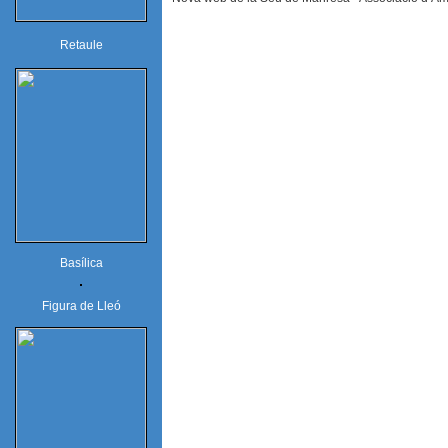
Retaule
Basílica
Figura de Lleó