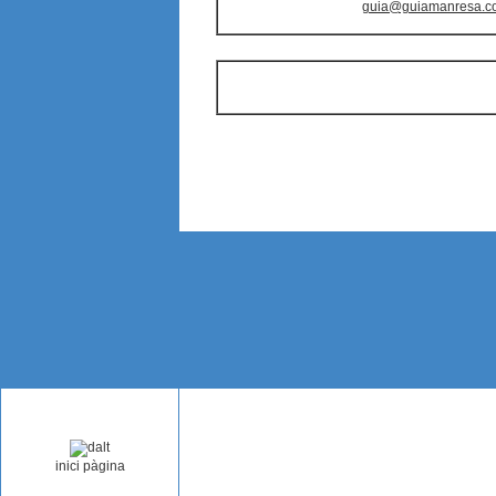
guia@guiamanresa.c
inici pàgina