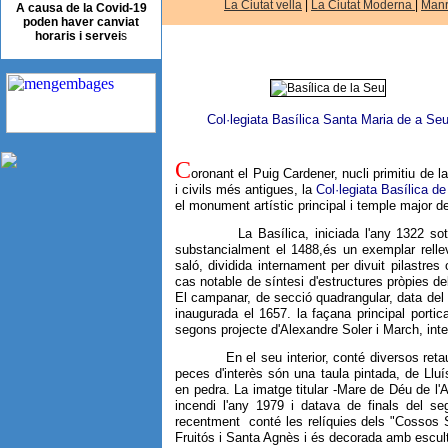
La Ciutat vella
|
La Ciutat Moderna
|
Man
A causa de la Covid-19
poden haver canviat
horaris i servei
s
Col·legiata Basílica Santa Maria de a Se
C
oronant el Puig Cardener, nucli primitiu de la
i civils més antigues, la
Col·legiata Basílica d
el monument artístic principal i temple major 
La Basílica, iniciada l'any 1322 sota l
substancialment el 1488,és un exemplar rellev
saló, dividida internament per divuit pilastre
cas notable de síntesi d'estructures pròpies de
El campanar, de secció quadrangular, data del 1
inaugurada el 1657. la façana principal portic
segons projecte d'Alexandre Soler i March, inte
En el seu interior, conté diversos retaules 
peces d'interès són una taula pintada, de Lluí
en pedra. La imatge titular -Mare de Déu de l'A
incendi l'any 1979 i datava de finals del se
recentment conté les relíquies dels "Cossos S
Fruitós i Santa Agnès i és decorada amb escul